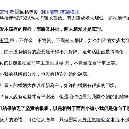
看該作者
|
倒序瀏覽
|
閱讀模式
3%略得使%R78ZA%人@難以置信。有人說成婚太烧钱，這在他
爱本该有的模样，简略又朴拙，两人相爱才是真理。
不通
,娘：不拜金、不物資、不與别人攀比，如今如许的女孩太
，由于没有物資的恋爱底子得不到保障。這句话固然显得庸俗，
的女孩甘愿坐在宝马車里
運動世界
,哭，不肯坐在自行車上笑。
小我的見解都分歧，也没有绝對准确的谜底。
年青人的婚姻大多以相親為主，如许的婚姻有很多的門坎。
？有人說有這些才有平安感，但是咱們也看到我國今朝的仳離率
結果缺乏了坚實的根底，以是相對于而言小编小我仍是偏向于
盛大的婚禮，可也使人恋慕，只但愿两人
外用氨糖凝膠
,相互不