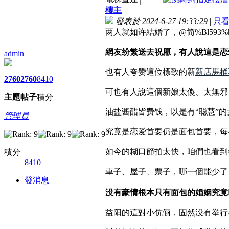
樓主
發表於 2024-6-27 19:33:29
|
只
两人就如许結婚了，@简%Bl59
網友纷繁送去祝愿，有人說這是恋
admin
也有人夸赞這位標致的新
新店馬桶
2760
2760
8410
可也有人說這個新娘太傻、太無邪
主題
帖子
積分
油盐酱醋皆费钱，以是有“聪慧”
管理員
究竟是恋爱首要仍是面包首要，每
如今的糊口節拍太快，咱們也看到
積分
8410
車子、屋子、票子，哪一個能少了
發消息
没有豪情根本只有面包的婚姻究竟
益阳的這對小伉俪，固然没有举行