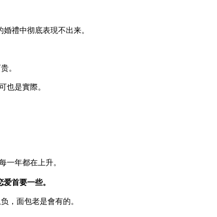
們的婚禮中彻底表現不出来。
可贵。
可也是實際。
每一年都在上升。
恋爱首要一些。
孤负，面包老是會有的。