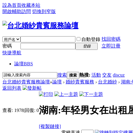
設為首頁
收藏本站
開啟輔助訪問
切換到窄版
找回密碼
自動登錄
密碼
立即註冊
登錄
快捷導航
論壇
BBS
搜索
熱搜:
活動
交友
discuz
搜索
台北婚紗貴賓服務論壇
»
論壇
›
婚紗貴賓服務
›
台北婚紗
›
湖南:
返回列表
湖南:年轻男女在出租屋
查看:
1978
|
回復:
0
[複製鏈接]
電梯直達