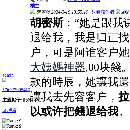
樓主
發表於 2024-3-18 13:55:19
|
只看該作者
胡密斯
：“她是跟我
退给我，我是归正找
户，可是阿谁客户她
大姨媽神器
,00块
admin
款的時辰，她讓我還
2760
2760
8410
讓我去先容客户，
拉
主題
帖子
積分
以或许把錢退给我
。
管理員