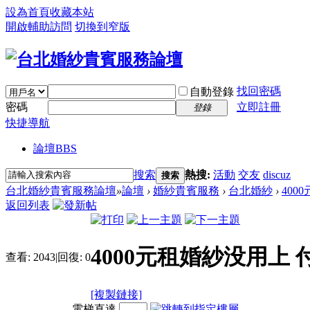
設為首頁
收藏本站
開啟輔助訪問
切換到窄版
找回密碼
自動登錄
密碼
立即註冊
登錄
快捷導航
論壇
BBS
搜索
熱搜:
活動
交友
discuz
搜索
台北婚紗貴賓服務論壇
»
論壇
›
婚紗貴賓服務
›
台北婚紗
›
400
返回列表
4000元租婚紗没用上
查看:
2043
|
回復:
0
[複製鏈接]
電梯直達