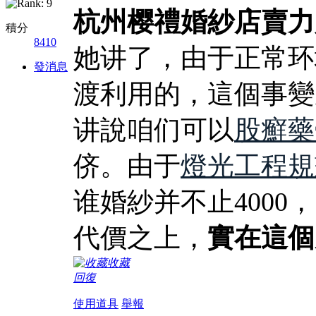
杭州樱禮婚紗店賣力
積分
8410
她讲了，由于正常环
發消息
渡利用的，這個事變
讲說咱们可以
股癬藥
侪。由于
燈光工程規
谁婚紗并不止400
代價之上，
實在這個
收藏
回復
使用道具
舉報