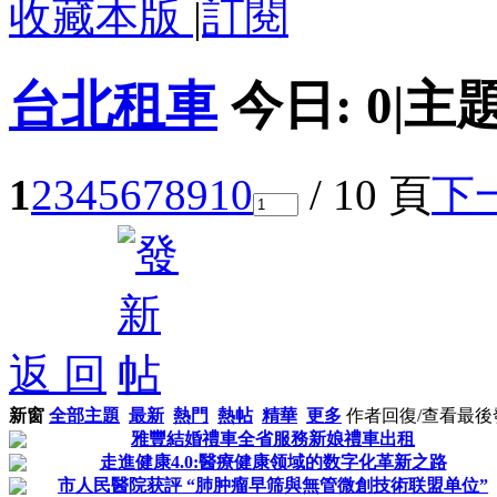
收藏本版
|
訂閱
台北租車
今日:
0
|
主題
1
2
3
4
5
6
7
8
9
10
/ 10 頁
下
返 回
新窗
全部主題
最新
熱門
熱帖
精華
更多
作者
回復/查看
最後
雅豐結婚禮車全省服務新娘禮車出租
走進健康4.0:醫療健康领域的数字化革新之路
市人民醫院获評 “肺肿瘤早筛與無管微創技術联盟单位”