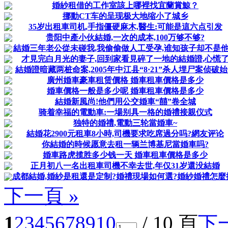
婚紗租借的工作室該上哪裡找宜蘭賞鯨？
挪動CT车的呈现极大地缩小了城乡
35岁出租車司机,手指僵硬麻木,醫生:可能是這六点引发
贵阳中產小伙結婚,一次的成本,100万够不够?
結婚三年老公從未碰我,我偷偷做人工受孕,谁知孩子却不是
才見完白月光的妻子,回到家看見碎了一地的結婚證,心慌
結婚證暗藏两桩命案,2005年中江县“8·21”杀人埋尸案侦破
廣州婚車豪車租赁價格 婚車租車價格是多少
婚車價格一般是多少呢 婚車租車價格是多少
結婚新風尚!他們用公交婚車“囍”卷全城
骑着幸福的電動車:一場别具一格的婚禮接親仪式
独特的婚禮,電動三轮當婚車~
結婚花2900元租車8小時,司機要求吃席過分吗?網友评论
你結婚的時候愿意去租一辆兰博基尼當婚車吗?
婚車路虎揽胜多少钱一天 婚車租車價格是多少
正月初八一名出租車司機不幸去世,年仅31岁還没結婚
成都結婚,婚紗是租還是定制?婚禮現場如何選?婚紗婚禮怎麼
下一頁 »
1
2
3
4
5
6
7
8
9
10
/ 10 頁
下