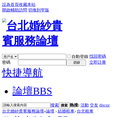
設為首頁
收藏本站
開啟輔助訪問
切換到窄版
找回密碼
自動登錄
密碼
立即註冊
登錄
快捷導航
論壇
BBS
搜索
熱搜:
活動
交友
discuz
搜索
台北婚紗貴賓服務論壇
»
論壇
›
結婚租車
›
台北租車