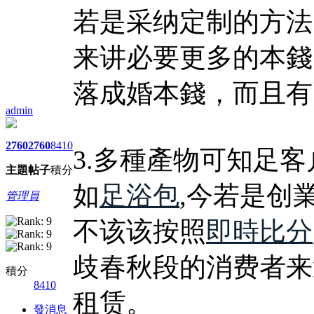
若是采纳定制的方法
来讲必要更多的本錢
落成婚本錢，而且有
admin
2760
2760
8410
3.多種產物可知足客
主題
帖子
積分
如
足浴包
,今若是创
管理員
不该该按照
即時比分
歧春秋段的消费者来
積分
8410
租赁。
發消息