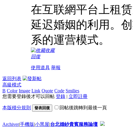
在互联網平台上租赁
延迟婚姻的利用。创
系的運营模式。
收藏
回復
使用道具
舉報
返回列表
高級模式
B
Color
Image
Link
Quote
Code
Smilies
您需要登錄後才可以回帖
登錄
|
立即註冊
本版積分規則
回帖後跳轉到最後一頁
發表回復
Archiver
|
手機版
|
小黑屋
|
台北婚紗貴賓服務論壇