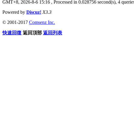
GMT+8, 2026-8-6 15:16
, Processed in 0.028756 second(s), 4 queries
Powered by
Discuz!
X3.3
© 2001-2017
Comsenz Inc.
快速回復
返回頂部
返回列表