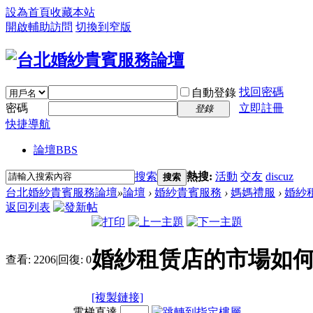
設為首頁
收藏本站
開啟輔助訪問
切換到窄版
找回密碼
自動登錄
密碼
立即註冊
登錄
快捷導航
論壇
BBS
搜索
熱搜:
活動
交友
discuz
搜索
台北婚紗貴賓服務論壇
»
論壇
›
婚紗貴賓服務
›
媽媽禮服
›
婚紗
返回列表
婚紗租赁店的市場如何
查看:
2206
|
回復:
0
[複製鏈接]
電梯直達