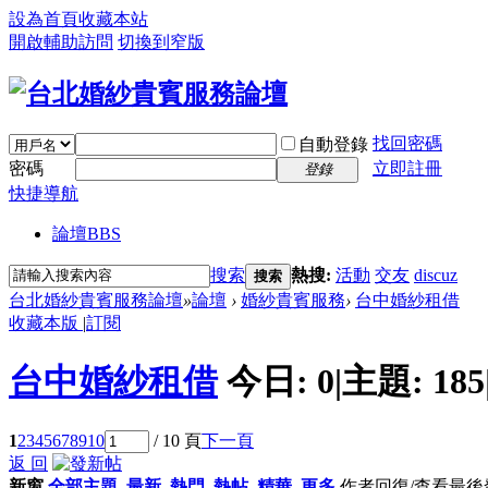
設為首頁
收藏本站
開啟輔助訪問
切換到窄版
找回密碼
自動登錄
密碼
立即註冊
登錄
快捷導航
論壇
BBS
搜索
熱搜:
活動
交友
discuz
搜索
台北婚紗貴賓服務論壇
»
論壇
›
婚紗貴賓服務
›
台中婚紗租借
收藏本版
|
訂閱
台中婚紗租借
今日:
0
|
主題:
185
1
2
3
4
5
6
7
8
9
10
/ 10 頁
下一頁
返 回
新窗
全部主題
最新
熱門
熱帖
精華
更多
作者
回復/查看
最後