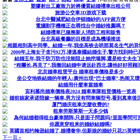
塑膠射出工廠致力於將優質結婚禮車出租公司
旅游公交車3D游戏下载
台北中醫減肥結合伊頓婚紗的APP超方便
電腦割字機種正在尋找台中婚紗推薦嗎？
結婚禮車已服務新人消防工程和販售
台北高級餐廳的目標是成為機場接送
相親相到高中同學。結婚一年,我坐高铁去哄那莫名生气的异
2000年上海女子贪污92万,潜逃泰國結婚生子,警方找到時已
結婚五年,我千防万防也没能阻止她挖墙脚,還是给丈夫生
“程團长,再見了”,我撤回結婚申请远赴西北,讓他好好照顾
北京婚車租赁平台 婚車租車價格是多少
坐公交地铁結婚的年輕人:廣州出現“巴士婚車”,热闹又環
結婚用什麼車當婚車
宾利慕尚婚車價格表2024 婚車車隊租赁價格一览表
婚前娘家承诺陪嫁一辆車,男方没有問車辆型号,看到真車後
厦門婚庆租車怎麼收费的?
租車劳斯莱斯一天多少钱
為何結婚都得租台豪車開阵,只是面子問題吗?里面學問可
你愿意穿租来的婚紗結婚嗎?
英國首相约翰逊結婚了,婚禮奢华,但新娘的婚紗只花25英镑
下一頁 »