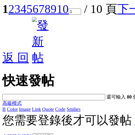
1
2
3
4
5
6
7
8
9
10
/ 10 頁
下
返 回
快速發帖
還可輸入
80
高級模式
B
Color
Image
Link
Quote
Code
Smilies
您需要登錄後才可以發帖