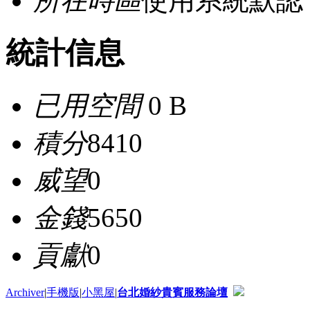
所在時區
使用系統默認
統計信息
已用空間
0 B
積分
8410
威望
0
金錢
5650
貢獻
0
Archiver
|
手機版
|
小黑屋
|
台北婚紗貴賓服務論壇