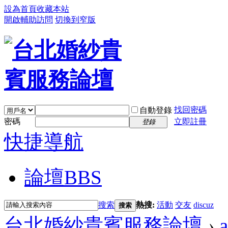
設為首頁
收藏本站
開啟輔助訪問
切換到窄版
找回密碼
自動登錄
密碼
立即註冊
登錄
快捷導航
論壇
BBS
搜索
熱搜:
活動
交友
discuz
搜索
台北婚紗貴賓服務論壇
›