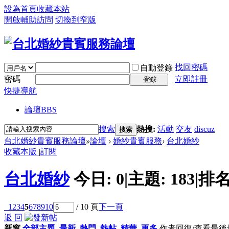
設為首頁
收藏本站
開啟輔助訪問
切換到窄版
找回密碼
自動登錄
密碼
立即註冊
登錄
快捷導航
論壇
BBS
搜索
熱搜:
活動
交友
discuz
搜索
台北婚紗貴賓服務論壇
»
論壇
›
婚紗貴賓服務
›
台北婚紗
收藏本版
|
訂閱
台北婚紗
今日:
0
|
主題:
183
|
排名
1
2
3
4
5
6
7
8
9
10
/ 10 頁
下一頁
返 回
新窗
全部主題
最新
熱門
熱帖
精華
更多
作者
回復/查看
最後