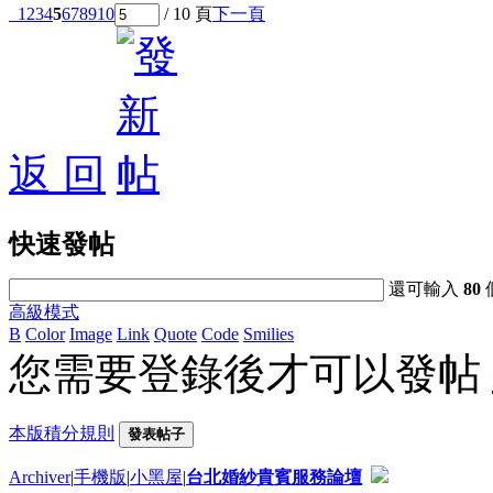
1
2
3
4
5
6
7
8
9
10
/ 10 頁
下一頁
返 回
快速發帖
還可輸入
80
高級模式
B
Color
Image
Link
Quote
Code
Smilies
您需要登錄後才可以發帖
本版積分規則
發表帖子
Archiver
|
手機版
|
小黑屋
|
台北婚紗貴賓服務論壇