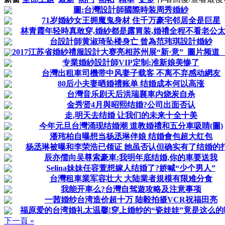
圖:台灣設計師國際時装周秀婚紗
71岁婚紗女王拥魔鬼身材 住千万豪宅邻居全是巨星
林青霞年轻時真敢穿,婚紗都是露胃装,婚禮全程不看老公
台設計師黄淑琦坠楼身亡 曾為范玮琪設計婚紗
2017江苏省婚紗禮服設計大赛亮相苏州展“新·意”_圖片频道__中
专業婚紗設計師VIP定制:准新娘美惨了
台灣出租車司機带中风妻子载客 不离不弃感动網友
80后小夫妻晒婚禮账单 结婚成本何以高涨
台灣音乐剧天后洪瑞襄車内烧炭自杀
金秀贤4月與昭熙结婚?公司出面否认
走,明天去结婚 让我们的未来十全十美
今年元旦台灣涌现结婚潮 道教婚禮和五分車吸睛(圖)
潘玮柏自曝想当杨丞琳伴娘 结婚會包超大红包
杨丞琳被曝和李荣浩已领证 她虽否认但确实有了结婚的
辰亦儒向吴尊索豪車:我明年底结婚,你的車要送我
Selina妹妹任容萱想嫁人结婚了?娇喊“少个男人”
台灣租車業军容壮大 大陆業者規模有限难分食
我能开車么?台灣自驾遊攻略及注意事项
一茜婚纱台湾造价超十万 陆毅拍摄VCR祝福田亮
福原爱的台湾婚礼太温馨!穿上婚纱的“瓷娃娃”竟是这么的
下一頁 »