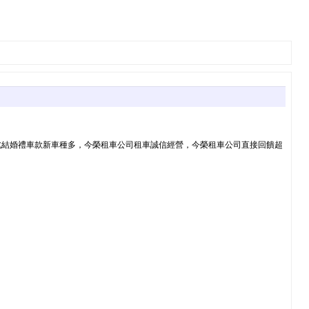
北結婚禮車款新車種多，今榮租車公司租車誠信經營，今榮租車公司直接回饋超