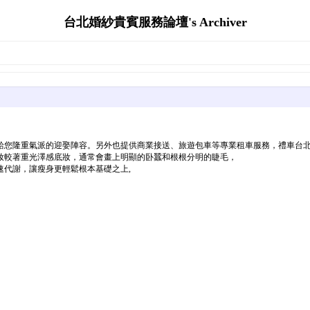
台北婚紗貴賓服務論壇's Archiver
，給您隆重氣派的迎娶陣容。另外也提供商業接送、旅遊包車等專業租車服務，禮車台
妝較著重光澤感底妝，通常會畫上明顯的卧蠶和根根分明的睫毛，
代謝，讓瘦身更輕鬆根本基礎之上,