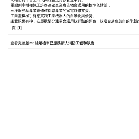
高雄借貸平台上尋找高雄合法貸款管道申貸。
電腦割字機種施工許多連鎖企業廣告物會選用的標準色貼紙，
三洋服務站專業維修確保您專業的家電維修支援。
工業型機械手臂想實踐工業機器人的自動化與優勢。
讓雙眼更有神，在唇妝部分通常會選用較鮮豔的顏色，較適合膚色偏白的準新
頁:
[1]
查看完整版本:
結婚禮車已服務新人消防工程和販售