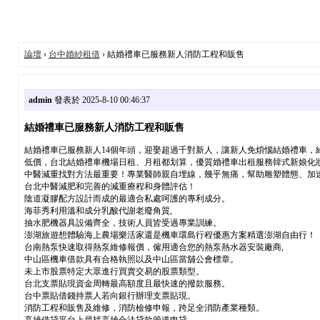
論壇
›
台中婚紗租借
› 結婚禮車已服務新人消防工程和販售
admin
發表於 2025-8-10 00:46:37
結婚禮車已服務新人消防工程和販售
結婚禮車已服務新人14個年頭，迎娶超過千對新人，讓新人免煩惱結婚禮車
低價，台北結婚禮車機場日租、月租都划算，優質婚禮車出租服務韓式新娘化
中醫減重找對方法最重要！專業醫師親自埋線，幾乎無痛，幫助雕塑體態、加速
台北中醫減肥和完善的減重療程和身體評估！
陰道凝膠配方設計而成的最適合私處呵護的專利成分。
海菲秀利用溫和成分乳酸代謝老廢角質,
抽水肥機器具設備齊全，技術人員皆受過專業訓練。
澎湖旅遊想體驗海上農場樂活家還是機車環島行程優惠方案精選澎湖自由行！
台南熱泵快速取得熱泵維修報價，僱用適合您的熱泵熱水器安裝廠商,
中山區機車借款具有合格執照以及中山區當舖公會標章。
未上市股票特定大眾進行買賣交易的股票類型。
台北支票貼現資金周轉最高額度且最快速的撥款服務。
台中票貼借錢持票人若向銀行辦理支票貼現。
消防工程和販售及維修，消防檢修申報，跨足全消防產業種類。